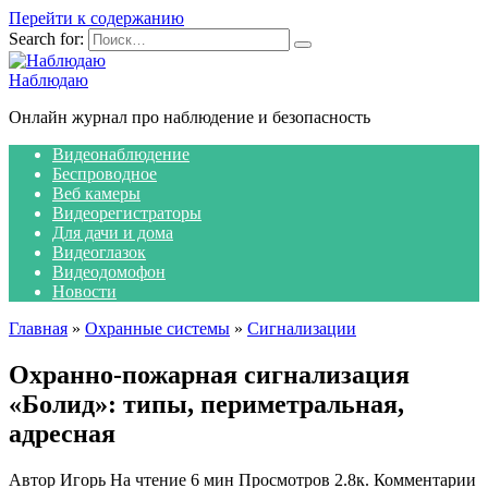
Перейти к содержанию
Search for:
Наблюдаю
Онлайн журнал про наблюдение и безопасность
Видеонаблюдение
Беспроводное
Веб камеры
Видеорегистраторы
Для дачи и дома
Видеоглазок
Видеодомофон
Новости
Главная
»
Охранные системы
»
Сигнализации
Охранно-пожарная сигнализация
«Болид»: типы, периметральная,
адресная
Автор
Игорь
На чтение
6 мин
Просмотров
2.8к.
Комментарии