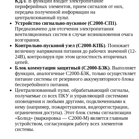
КДЛ
. В функции входит электропитание
периферийных элементов, прием сигналов от них,
передача полученной информации на
централизованный пульт.
Устройство сигнально-пусковое (С2000-СП1)
.
Предназначено для отсечения электропитания
вентиляционных систем в случае возникновения очага
возгорания.
Контрольно-пусковой узел (С2000-КПБ)
. Понижает
величину напряжения питания до рабочих значений (12-
24В), контролируя при этом целостность вторичных
цепей.
Блок коммутации защитный (С2000-БЗК)
. Выполняет
функции, аналогичные С2000-БЗК, только осуществляет
питание системы от резервного аккумуляторного блока
бесперебойного питания.
Централизованный пульт, обрабатывающий сигналы,
получаемые со всех ПКУ и управляющий системами
оповещения и любыми другими, подключенными к
нему (например, пожаротушения, видеорегистрации,
ограничения доступа). Этот блок схемы сигнализации
«Болид» (маркировка — С2000-М) является главным
устройством, согласующим работу всех элементов
системы.