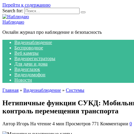
Перейти к содержанию
Search for:
Наблюдаю
Онлайн журнал про наблюдение и безопасность
Видеонаблюдение
Беспроводное
Веб камеры
Видеорегистраторы
Для дачи и дома
Видеоглазок
Видеодомофон
Новости
Главная
»
Видеонаблюдение
»
Системы
Нетипичные функции СУКД: Мобильник 
контроль перемещения транспорта
Автор
Игорь
На чтение
4 мин
Просмотров
771
Комментарии
0