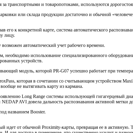
ля за транспортными и товаропотоками, используются дорогос
парковки или склада продукции достаточно и обычной «человеч
зав его к конкретной карте, система автоматического распознав
у лицу.
 возможен автоматический учет рабочего времени.
м, необходимо использование специализированного оборудован
рованных устройств.
ывающий модуль, которой PR-G07 успешно работает при темпера
roxPass, которая в сочетании со считывающим устройством MaxiP
 вообще не вытягивать карту из кармана.
появлению Long Range системы использующей гигагерцевый диап
и NEDAP AVI довела дальность распознавания активной метки д
од названием Booster.
ый идет от обычной Proximity-карты, превращая ее в активную. 
и. И для доступа в помещение, что существенно усилит и разноо