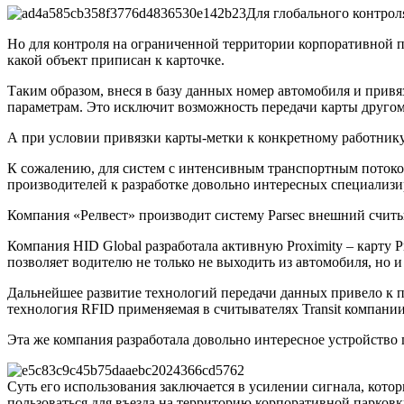
Для глобального контро
Но для контроля на ограниченной территории корпоративной 
какой объект приписан к карточке.
Таким образом, внеся в базу данных номер автомобиля и привя
параметрам. Это исключит возможность передачи карты другом
А при условии привязки карты-метки к конкретному работнику
К сожалению, для систем с интенсивным транспортным потоко
производителей к разработке довольно интересных специализи
Компания «Релвест» производит систему Parsec внешний счит
Компания HID Global разработала активную Proximity – карту P
позволяет водителю не только не выходить из автомобиля, но и
Дальнейшее развитие технологий передачи данных привело к 
технология RFID применяемая в считывателях Transit компани
Эта же компания разработала довольно интересное устройство п
Суть его использования заключается в усилении сигнала, котор
пользоваться для въезда на территорию корпоративной парковк