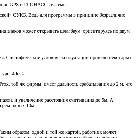
тоящие GPS и ГЛОНАСС системы.
еской» СУКБ. Ведь для программы в принципе безразлично,
ания знаков может открывать шлагбаум, ориентируясь по двум
ия. Специфические условия эксплуатации привели некоторых
туре -40oС.
rox, той же фирмы, имеет дальность срабатывания до 2 м, что
азон, и увеличение расстояния считывания до 5м. А
о рекордных 10м.
Таким образом, одной и той же картой, работник может
бразит контроль над использованием рабочего времени.