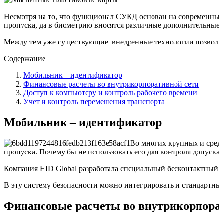
Несмотря на то, что функционал СУКД основан на современных
пропуска, да в биометрию вносятся различные дополнительные
Между тем уже существующие, внедренные технологии позволяю
Содержание
Мобильник – идентификатор
Финансовые расчеты во внутрикорпоративной сети
Доступ к компьютеру и контроль рабочего времени
Учет и контроль перемещения транспорта
Мобильник – идентификатор
Во многих крупных и сред
пропуска. Почему бы не использовать его для контроля допуск
Компания HID Global разработала специальный бесконтактный сч
В эту систему безопасности можно интегрировать и стандартные
Финансовые расчеты во внутрикорпора