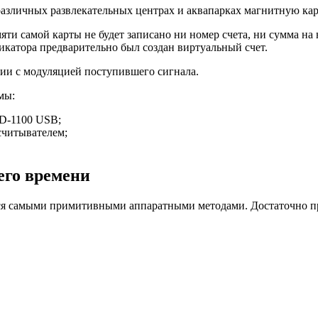
 различных развлекательных центрах и аквапарках магнитную кар
яти самой карты не будет записано ни номер счета, ни сумма на
икатора предварительно был создан виртуальный счет.
ии с модуляцией поступившего сигнала.
мы:
D-1100 USB;
считывателем;
его времени
тся самыми примитивными аппаратными методами. Достаточно пр