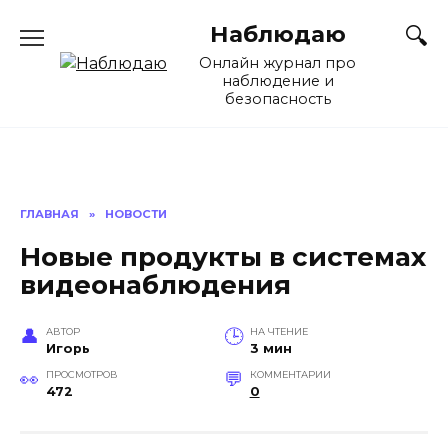
Перейти
Наблюдаю
к
содержанию
Онлайн журнал про
наблюдение и
безопасность
ГЛАВНАЯ
»
НОВОСТИ
Новые продукты в системах
видеонаблюдения
АВТОР
НА ЧТЕНИЕ
Игорь
3 мин
ПРОСМОТРОВ
КОММЕНТАРИИ
472
0