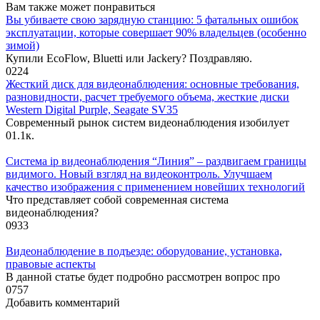
Вам также может понравиться
Вы убиваете свою зарядную станцию: 5 фатальных ошибок
эксплуатации, которые совершает 90% владельцев (особенно
зимой)
Купили EcoFlow, Bluetti или Jackery? Поздравляю.
0
224
Жесткий диск для видеонаблюдения: основные требования,
разновидности, расчет требуемого объема, жесткие диски
Western Digital Purple, Seagate SV35
Современный рынок систем видеонаблюдения изобилует
0
1.1к.
Система ip видеонаблюдения “Линия” – раздвигаем границы
видимого. Новый взгляд на видеоконтроль. Улучшаем
качество изображения с применением новейших технологий
Что представляет собой современная система
видеонаблюдения?
0
933
Видеонаблюдение в подъезде: оборудование, установка,
правовые аспекты
В данной статье будет подробно рассмотрен вопрос про
0
757
Добавить комментарий