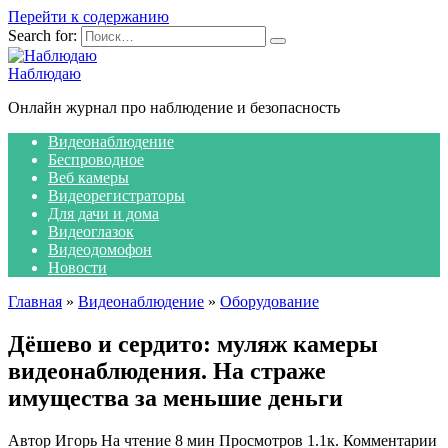
Перейти к содержанию
Search for:
Наблюдаю
Онлайн журнал про наблюдение и безопасность
Видеонаблюдение
Беспроводное
Веб камеры
Видеорегистраторы
Для дачи и дома
Видеоглазок
Видеодомофон
Новости
Главная
»
Видеонаблюдение
»
Оборудование
Дёшево и сердито: муляж камеры
видеонаблюдения. На страже
имущества за меньшие деньги
Автор
Игорь
На чтение
8 мин
Просмотров
1.1к.
Комментарии