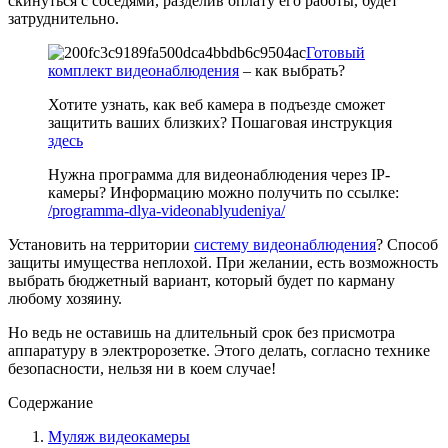
скинуться с соседями, разделив оплату его работы, будет
затруднительно.
Готовый
комплект видеонаблюдения
– как выбрать?
Хотите узнать, как веб камера в подъезде сможет
защитить ваших близких? Пошаговая инструкция
здесь
Нужна программа для видеонаблюдения через IP-
камеры? Информацию можно получить по ссылке:
/programma-dlya-videonablyudeniya/
Установить на территории
систему видеонаблюдения
? Способ
защиты имущества неплохой. При желании, есть возможность
выбрать бюджетный вариант, который будет по карману
любому хозяину.
Но ведь не оставишь на длительный срок без присмотра
аппаратуру в электророзетке. Этого делать, согласно технике
безопасности, нельзя ни в коем случае!
Содержание
Муляж видеокамеры