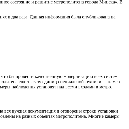
енное состояние и развитие метрополитена города Минска». В
циях в два раза. Данная информация была опубликована на
, что бы провести качественную модернизацию всех систем
рополитена еще тысячу единиц специальной техники — камер
амеры наблюдения установят над всеми входами в метро.
на вся нужная документация и оговорены строки установки
новлены на разных объектах метрополитена. Многие камеры