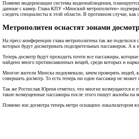
Помимо модернизации системы видеонаблюдения, планируется т
данные с камер. Глава КПУ «Минский метрополитен» подчеркнул
следить специалисты в этой области. В противном случае, как
Метрополитен оснастят зонами досмот
На пресс-конференции глава метрополитена так же поделился 
которых будут досматривать подозрительных пассажиров. А к н
Теперь досмотр будут проходить почти все пассажиры, которы
найдено много противозаконных вещей, среди которых и нарко
Многие жители Минска недоумевали, зачем проверять людей, к
совершать досмотр. То есть теперь ни один пассажир не может 
Так же Ростислав Юреня отметил, что многие возмущаются и о
такие возмущенные пассажиры после этого пишут жалобы на м
Помимо зон досмотра теперь метро оснащено локализатором вз