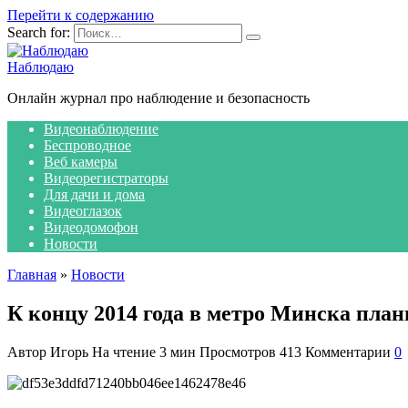
Перейти к содержанию
Search for:
Наблюдаю
Онлайн журнал про наблюдение и безопасность
Видеонаблюдение
Беспроводное
Веб камеры
Видеорегистраторы
Для дачи и дома
Видеоглазок
Видеодомофон
Новости
Главная
»
Новости
К концу 2014 года в метро Минска пла
Автор
Игорь
На чтение
3 мин
Просмотров
413
Комментарии
0