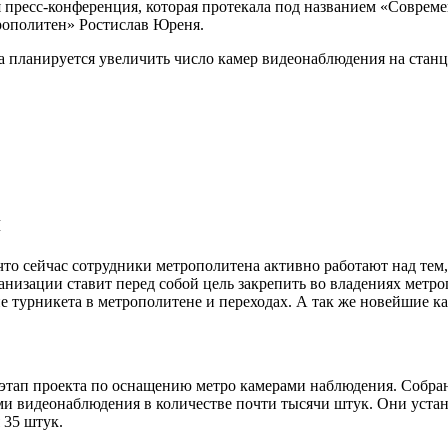
я пресс-конференция, которая протекала под названием «Соврем
рополитен» Ростислав Юреня.
да планируется увеличить число камер видеонаблюдения на стан
я
что сейчас сотрудники метрополитена активно работают над тем
ганизации ставит перед собой цель закрепить во владениях мет
е турникета в метрополитене и переходах. А так же новейшие к
 этап проекта по оснащению метро камерами наблюдения. Собра
ми видеонаблюдения в количестве почти тысячи штук. Они уста
 35 штук.