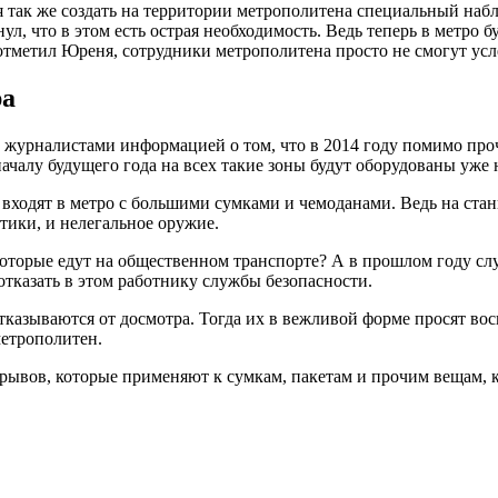
ак же создать на территории метрополитена специальный наблю
, что в этом есть острая необходимость. Ведь теперь в метро 
 отметил Юреня, сотрудники метрополитена просто не смогут усл
ра
с журналистами информацией о том, что в 2014 году помимо про
ачалу будущего года на всех такие зоны будут оборудованы уже н
е входят в метро с большими сумками и чемоданами. Ведь на ст
тики, и нелегальное оружие.
оторые едут на общественном транспорте? А в прошлом году сл
отказать в этом работнику службы безопасности.
тказываются от досмотра. Тогда их в вежливой форме просят в
етрополитен.
рывов, которые применяют к сумкам, пакетам и прочим вещам, 